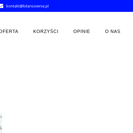
kontakt@bilansownia.pl
OFERTA
KORZYŚCI
OPINIE
O NAS
Tag:
czy smartwatch może być kosztem uzyskania przychodu?