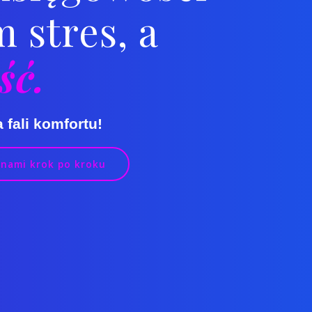
 stres, a
ść.
a fali komfortu!
 nami krok po kroku