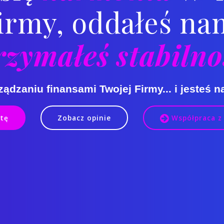
irmy, oddałeś nam
rzymałeś stabilno
ądzaniu finansami Twojej Firmy...
i jesteś n
rtę
Zobacz opinie
Współpraca z