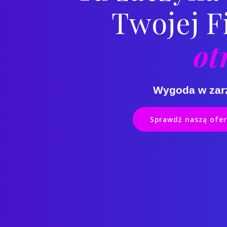
Twojej F
ot
Wygoda w zarz
Sprawdź naszą ofe