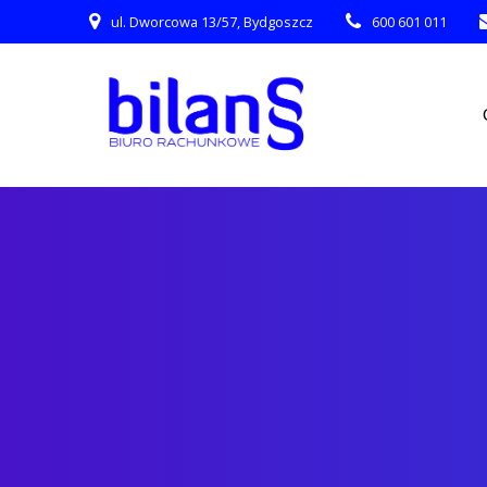
Skip
ul. Dworcowa 13/57, Bydgoszcz
600 601 011
to
content