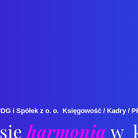
JDG i Spółek z o. o. Księgowość / Kadry / 
się
harmonia
w 